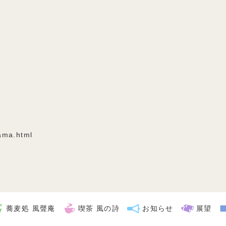
ama.html
蕎麦処 風聲庵
喫茶 風の詩
お知らせ
展望