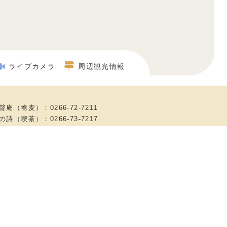
ライブカメラ
周辺観光情報
）
聲庵（蕎麦）：0266-72-7211
の詩（喫茶）：0266-73-7217