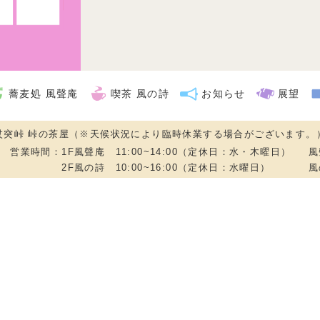
定休日：水・木
蕎麦処 風聲庵
喫茶 風の詩
お知らせ
展望
定休日：水
杖突峠 峠の茶屋（※天候状況により臨時休業する場合がございます。
営業時間：
1F風聲庵 11:00~14:00（定休日：水・木曜日）
風
2F風の詩 10:00~16:00（定休日：水曜日）
風