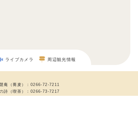
ライブカメラ
周辺観光情報
）
聲庵（蕎麦）：0266-72-7211
の詩（喫茶）：0266-73-7217