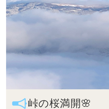
峠の桜満開🌸